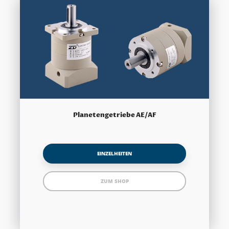
Planetengetriebe AE/AF
EINZELHEITEN
ZUM SHOP