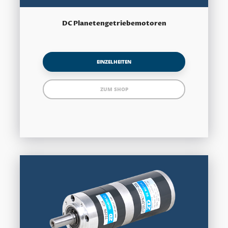
DC Planetengetriebemotoren
EINZELHEITEN
ZUM SHOP