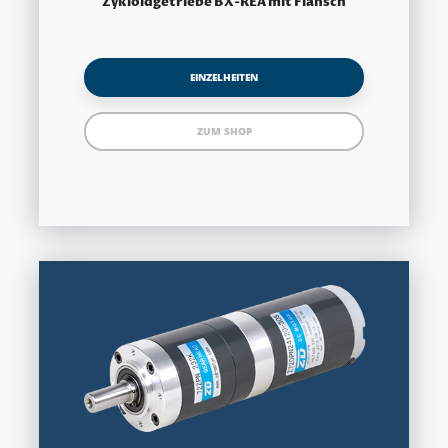
Zykloidgetriebe BX-REA mit Flansch
EINZELHEITEN
ZUM SHOP