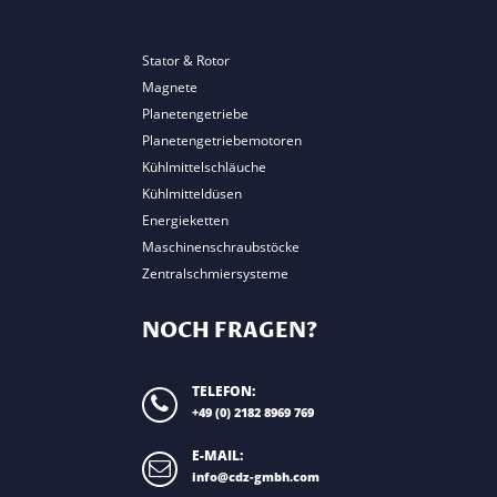
Stator & Rotor
Magnete
Planetengetriebe
Planetengetriebemotoren
Kühlmittelschläuche
Kühlmitteldüsen
Energieketten
Maschinenschraubstöcke
Zentralschmiersysteme
NOCH FRAGEN?
TELEFON:
+49 (0) 2182 8969 769
E-MAIL:
info@cdz-gmbh.com